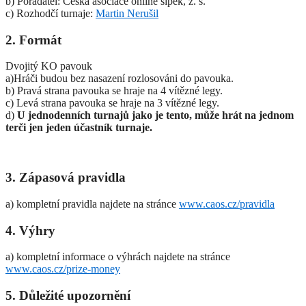
b) Pořadatel: Česká asociace online šipek, z. s.
c) Rozhodčí turnaje:
Martin Nerušil
2. Formát
Dvojitý KO pavouk
a)Hráči budou bez nasazení rozlosováni do pavouka.
b) Pravá strana pavouka se hraje na 4 vítězné legy.
c) Levá strana pavouka se hraje na 3 vítězné legy.
d)
U jednodenních turnajů jako je tento, může
hrát na jednom
terči jen jeden účastník turnaje
.
3. Zápasová pravidla
a) kompletní pravidla najdete na stránce
www.caos.cz/pravidla
4. Výhry
a) kompletní informace o výhrách najdete na stránce
www.caos.cz/prize-money
5. Důležité upozornění