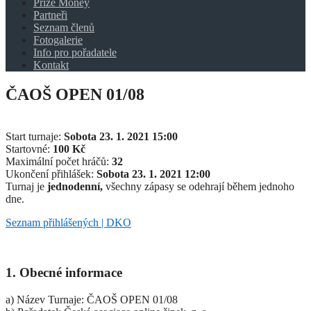
Prize Money
Partneři
Seznam členů
Fotogalerie
Info pro pořadatele
Kontakt
ČAOŠ OPEN 01/08
Start turnaje:
Sobota 23. 1. 2021 15:00
Startovné:
100 Kč
Maximální počet hráčů:
32
Ukončení přihlášek:
Sobota 23. 1. 2021 12:00
Turnaj je
jednodenní,
všechny zápasy se odehrají během jednoho
dne.
Seznam přihlášených | DKO
1. Obecné informace
a) Název Turnaje: ČAOŠ OPEN 01/08