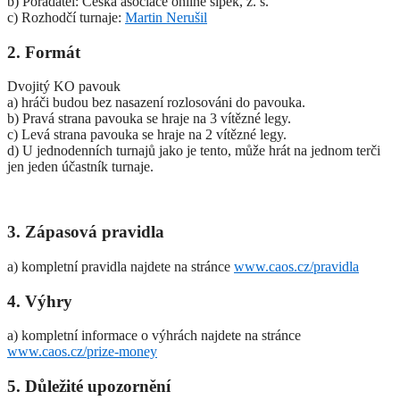
b) Pořadatel: Česká asociace online šipek, z. s.
c) Rozhodčí turnaje:
Martin Nerušil
2. Formát
Dvojitý KO pavouk
a) hráči budou bez nasazení rozlosováni do pavouka.
b) Pravá strana pavouka se hraje na 3 vítězné legy.
c) Levá strana pavouka se hraje na 2 vítězné legy.
d) U jednodenních turnajů jako je tento, může
hrát na jednom terči
jen jeden účastník turnaje
.
3. Zápasová pravidla
a) kompletní pravidla najdete na stránce
www.caos.cz/pravidla
4. Výhry
a) kompletní informace o výhrách najdete na stránce
www.caos.cz/prize-money
5. Důležité upozornění