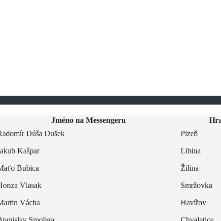
Jméno na Messengeru
Hra
Radomír Dúša Dušek
Plzeň
Jakub Kašpar
Libina
Maťo Bubica
Žilina
Honza Vlasak
Smržovka
Martin Vácha
Havířov
Branislav Smoliga
Chvaletice