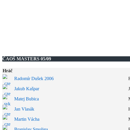
ČAOŠ MASTERS 05/09
Hráč
Radomír Dušek 2006
Jakub Kašpar
Matej Bubica
Jan Vlasák
Martin Vácha
Branislav Smoliga