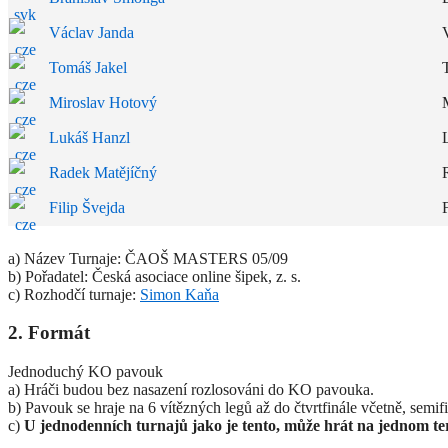
Václav Janda
Tomáš Jakel
Miroslav Hotový
Lukáš Hanzl
Radek Matějíčný
Filip Švejda
a) Název Turnaje: ČAOŠ MASTERS 05/09
b) Pořadatel: Česká asociace online šipek, z. s.
c) Rozhodčí turnaje:
Simon Kaňa
2. Formát
Jednoduchý KO pavouk
a) Hráči budou bez nasazení rozlosováni do KO pavouka.
b) Pavouk se hraje na 6 vítězných legů až do čtvrtfinále včetně, semifi
c)
U jednodenních turnajů jako je tento, může
hrát na jednom ter