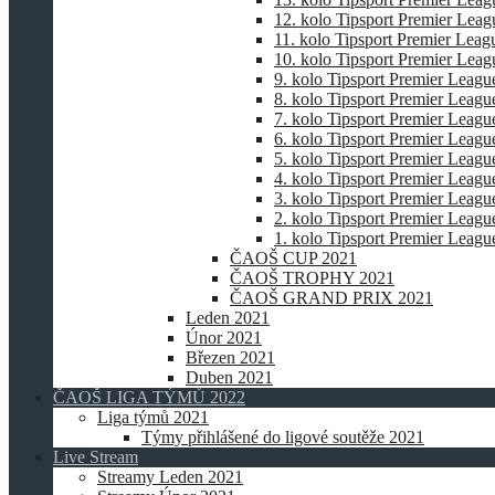
12. kolo Tipsport Premier Lea
11. kolo Tipsport Premier Lea
10. kolo Tipsport Premier Lea
9. kolo Tipsport Premier Leagu
8. kolo Tipsport Premier Leagu
7. kolo Tipsport Premier Leagu
6. kolo Tipsport Premier Leagu
5. kolo Tipsport Premier Leagu
4. kolo Tipsport Premier Leagu
3. kolo Tipsport Premier Leagu
2. kolo Tipsport Premier Leagu
1. kolo Tipsport Premier Leagu
ČAOŠ CUP 2021
ČAOŠ TROPHY 2021
ČAOŠ GRAND PRIX 2021
Leden 2021
Únor 2021
Březen 2021
Duben 2021
ČAOŠ LIGA TÝMŮ 2022
Liga týmů 2021
Týmy přihlášené do ligové soutěže 2021
Live Stream
Streamy Leden 2021