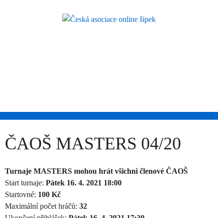
Skip
to
content
Česká asociace
online šipek
Přidej se k nám a buď také online!
ČAOŠ MASTERS 04/20
Turnaje MASTERS mohou hrát všichni členové ČAOŠ
Start turnaje:
Pátek 16. 4. 2021 18:00
Startovné:
100 Kč
Maximální počet hráčů:
32
Ukončení přihlášek:
Pátek 16. 4. 2021 17:30