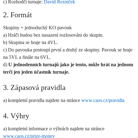
c) Rozhodčí turnaje:
David Řezníček
2. Formát
Skupiny + jednoduchý KO pavouk
a) Hráči budou bez nasazení rozlosováni do skupin.
b) Skupina se hraje na 4VL.
c) Do pavouka postoupí první a druhý ze skupiny. Pavouk se hraje
na 5VL a finále na 6VL.
d)
U jednodenních turnajů jako je tento, může
hrát na jednom
terči jen jeden účastník turnaje
.
3. Zápasová pravidla
a) kompletní pravidla najdete na stránce
www.caos.cz/pravidla
4. Výhry
a) kompletní informace o výhrách najdete na stránce
www.caos.cz/prize-money