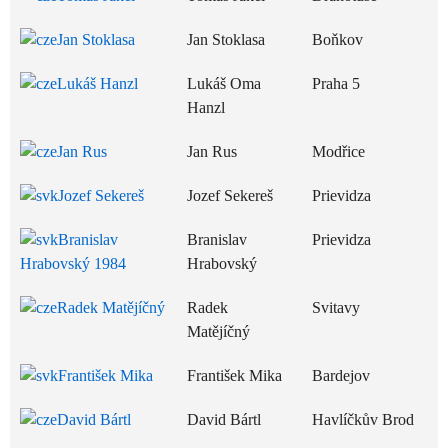
Jan Stoklasa
Jan Stoklasa
Boňkov
Lukáš Hanzl
Lukáš Oma
Praha 5
Hanzl
Jan Rus
Jan Rus
Modřice
Jozef Sekereš
Jozef Sekereš
Prievidza
Branislav
Branislav
Prievidza
Hrabovský 1984
Hrabovský
Radek Matějíčný
Radek
Svitavy
Matějíčný
František Mika
František Mika
Bardejov
David Bártl
David Bártl
Havlíčkův Brod