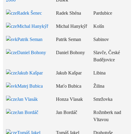
Radek Šenec
Radek Shéna
Pardubice
Michal Hanykýř
Michal Hanykýř
Kolín
Patrik Seman
Patrik Seman
Sabinov
Daniel Bohony
Daniel Bohony
Slavče, České
Budějovice
Jakub Kašpar
Jakub Kašpar
Libina
Matej Bubica
Maťo Bubica
Žilina
Jan Vlasák
Honza Vlasak
Smržovka
Jan Bordáč
Jan Bordáč
Rožmberk nad
Vltavou
Tomáš Jakel
Tomáš Jakel
Drahotuše