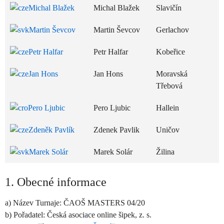
Michal Blažek
Michal Blažek
Slavičín
Martin Ševcov
Martin Ševcov
Gerlachov
Petr Halfar
Petr Halfar
Kobeřice
Jan Hons
Jan Hons
Moravská
Třebová
Pero Ljubic
Pero Ljubic
Hallein
Zdeněk Pavlík
Zdenek Pavlik
Uničov
Marek Solár
Marek Solár
Žilina
1. Obecné informace
a) Název Turnaje: ČAOŠ MASTERS 04/20
b) Pořadatel: Česká asociace online šipek, z. s.