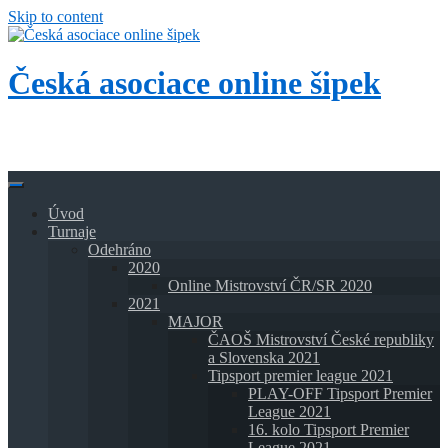
Skip to content
Česká asociace online šipek
Přidej se k nám a buď také online!
Úvod
Turnaje
Odehráno
2020
Online Mistrovství ČR/SR 2020
2021
MAJOR
ČAOŠ Mistrovství České republiky
a Slovenska 2021
Tipsport premier league 2021
PLAY-OFF Tipsport Premier
League 2021
16. kolo Tipsport Premier
League 2021