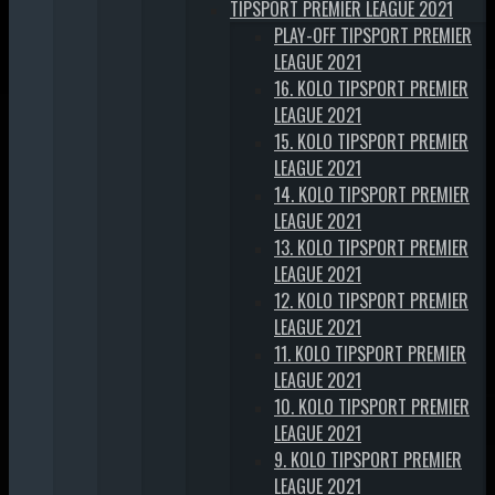
TIPSPORT PREMIER LEAGUE 2021
PLAY-OFF TIPSPORT PREMIER
LEAGUE 2021
16. KOLO TIPSPORT PREMIER
LEAGUE 2021
15. KOLO TIPSPORT PREMIER
LEAGUE 2021
14. KOLO TIPSPORT PREMIER
LEAGUE 2021
13. KOLO TIPSPORT PREMIER
LEAGUE 2021
12. KOLO TIPSPORT PREMIER
LEAGUE 2021
11. KOLO TIPSPORT PREMIER
LEAGUE 2021
10. KOLO TIPSPORT PREMIER
LEAGUE 2021
9. KOLO TIPSPORT PREMIER
LEAGUE 2021