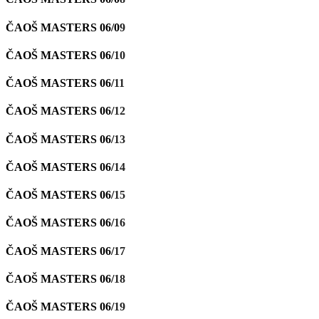
ČAOŠ MASTERS 06/0
9
ČAOŠ MASTERS 06/
10
ČAOŠ MASTERS 06/
11
ČAOŠ MASTERS 06/
12
ČAOŠ MASTERS 06/
13
ČAOŠ MASTERS 06/
14
ČAOŠ MASTERS 06/
15
ČAOŠ MASTERS 06/
16
ČAOŠ MASTERS 06/
17
ČAOŠ MASTERS 06/
18
ČAOŠ MASTERS 06/
19