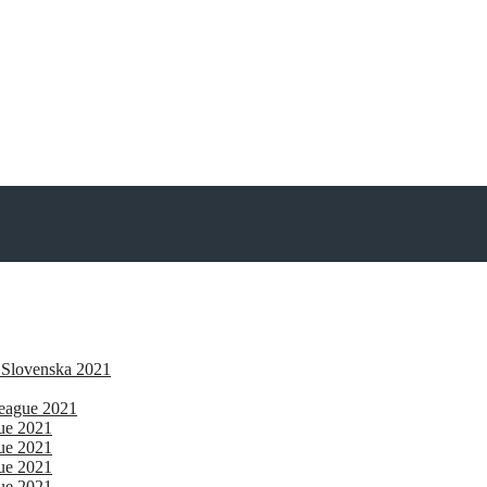
 Slovenska 2021
eague 2021
gue 2021
gue 2021
gue 2021
gue 2021