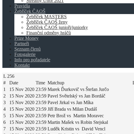
Streamy Únor 2021
Pravidla
Žebříček ČAOŠ
Žebříček MASTERS
Žebříček ČAOŠ ženy
Žebříček ČAOŠ junioři/juniorky
Finanční odměny hráčů
Prize Money
Partneři
Seznam členů
Fotogalerie
Info pro pořadatele
Kontakt
L 256
#
Date
Time
Matchup
1
15 Nov 2020
23:59
Marek Ďurkovič vs Štefan Jurčo
2
15 Nov 2020
23:59
Pavel Světelský vs Jan Bordáč
3
15 Nov 2020
23:59
Pavel Jirkal vs Jan Míka
4
15 Nov 2020
23:59
Jiří Brada vs Milan Dudáš
5
15 Nov 2020
23:59
Petr Brož vs Martin Moravec
6
15 Nov 2020
23:59
Martin Mašek vs Robin Stejskal
7
15 Nov 2020
23:59
Luděk Kristin vs David Vencl