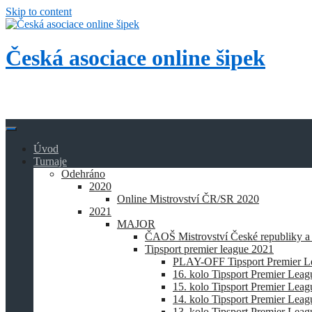
Skip to content
Česká asociace online šipek
Přidej se k nám a buď také online!
Úvod
Turnaje
Odehráno
2020
Online Mistrovství ČR/SR 2020
2021
MAJOR
ČAOŠ Mistrovství České republiky a
Tipsport premier league 2021
PLAY-OFF Tipsport Premier L
16. kolo Tipsport Premier Lea
15. kolo Tipsport Premier Lea
14. kolo Tipsport Premier Lea
13. kolo Tipsport Premier Lea