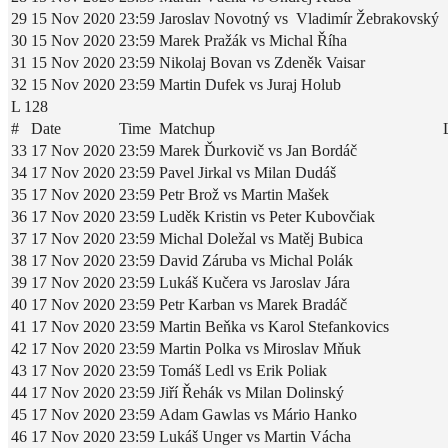
29
15 Nov 2020
23:59
Jaroslav Novotný vs Vladimír Žebrakovský
30
15 Nov 2020
23:59
Marek Pražák vs Michal Říha
31
15 Nov 2020
23:59
Nikolaj Bovan vs Zdeněk Vaisar
32
15 Nov 2020
23:59
Martin Dufek vs Juraj Holub
L 128
#
Date
Time
Matchup
33
17 Nov 2020
23:59
Marek Ďurkovič vs Jan Bordáč
34
17 Nov 2020
23:59
Pavel Jirkal vs Milan Dudáš
35
17 Nov 2020
23:59
Petr Brož vs Martin Mašek
36
17 Nov 2020
23:59
Luděk Kristin vs Peter Kubovčiak
37
17 Nov 2020
23:59
Michal Doležal vs Matěj Bubica
38
17 Nov 2020
23:59
David Záruba vs Michal Polák
39
17 Nov 2020
23:59
Lukáš Kučera vs Jaroslav Jára
40
17 Nov 2020
23:59
Petr Karban vs Marek Bradáč
41
17 Nov 2020
23:59
Martin Beňka vs Karol Stefankovics
42
17 Nov 2020
23:59
Martin Polka vs Miroslav Mňuk
43
17 Nov 2020
23:59
Tomáš Ledl vs Erik Poliak
44
17 Nov 2020
23:59
Jiří Řehák vs Milan Dolinský
45
17 Nov 2020
23:59
Adam Gawlas vs Mário Hanko
46
17 Nov 2020
23:59
Lukáš Unger vs Martin Vácha