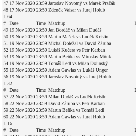
47
17 Nov 2020
23:59
Jaroslav Novotný vs Marek Pražák
48
17 Nov 2020
23:59
Zdeněk Vaisar vs Juraj Holub
L 64
#
Date
Time
Matchup
49
19 Nov 2020
23:59
Jan Bordáč vs Milan Dudáš
50
19 Nov 2020
23:59
Martin Mašek vs Luděk Kristin
51
19 Nov 2020
23:59
Michal Doležal vs David Záruba
52
19 Nov 2020
23:59
Lukáš Kučera vs Petr Karban
53
19 Nov 2020
23:59
Martin Beňka vs Miroslav Mňuk
54
19 Nov 2020
23:59
Tomáš Ledl vs Milan Dolinský
55
19 Nov 2020
23:59
Adam Gawlas vs Lukáš Unger
56
19 Nov 2020
23:59
Jaroslav Novotný vs Juraj Holub
L 32
#
Date
Time
Matchup
57
22 Nov 2020
23:59
Milan Dudáš vs Luděk Kristin
58
22 Nov 2020
23:59
David Záruba vs Petr Karban
59
22 Nov 2020
23:59
Martin Beňka vs Tomáš Ledl
60
22 Nov 2020
23:59
Adam Gawlas vs Juraj Holub
L 16
#
Date
Time
Matchup