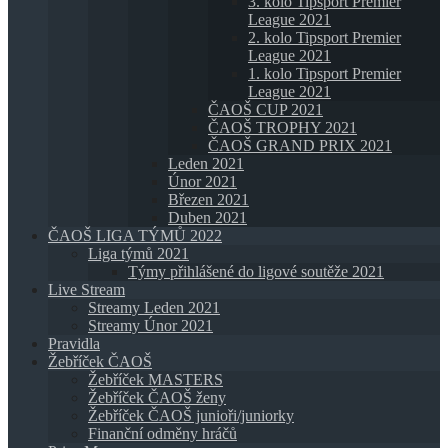
3. kolo Tipsport Premier
League 2021
2. kolo Tipsport Premier
League 2021
1. kolo Tipsport Premier
League 2021
ČAOŠ CUP 2021
ČAOŠ TROPHY 2021
ČAOŠ GRAND PRIX 2021
Leden 2021
Únor 2021
Březen 2021
Duben 2021
ČAOŠ LIGA TÝMŮ 2022
Liga týmů 2021
Týmy přihlášené do ligové soutěže 2021
Live Stream
Streamy Leden 2021
Streamy Únor 2021
Pravidla
Žebříček ČAOŠ
Žebříček MASTERS
Žebříček ČAOŠ ženy
Žebříček ČAOŠ junioři/juniorky
Finanční odměny hráčů