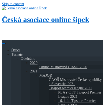
Skip to content
Česká asociace online šipek
Přidej se k nám a buď také online!
Úvod
Turnaje
Odehráno
2020
Online Mistrovství ČR/SR 2020
2021
MAJOR
ČAOŠ Mistrovství České republiky
a Slovenska 2021
Tipsport premier league 2021
PLAY-OFF Tipsport Premier
League 2021
16. kolo Tipsport Premier
League 2021