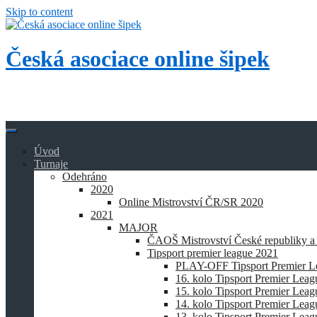
Skip to content
Česká asociace online šipek
Přidej se k nám a buď také online!
Úvod
Turnaje
Odehráno
2020
Online Mistrovství ČR/SR 2020
2021
MAJOR
ČAOŠ Mistrovství České republiky a
Tipsport premier league 2021
PLAY-OFF Tipsport Premier L
16. kolo Tipsport Premier Lea
15. kolo Tipsport Premier Lea
14. kolo Tipsport Premier Lea
13. kolo Tipsport Premier Lea