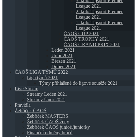
3. kolo Tipsport Premier
League 2021
2. kolo Tipsport Premier
League 2021
1. kolo Tipsport Premier
League 2021
ČAOŠ CUP 2021
ČAOŠ TROPHY 2021
ČAOŠ GRAND PRIX 2021
Leden 2021
Únor 2021
Březen 2021
Duben 2021
ČAOŠ LIGA TÝMŮ 2022
Liga týmů 2021
Týmy přihlášené do ligové soutěže 2021
Live Stream
Streamy Leden 2021
Streamy Únor 2021
Pravidla
Žebříček ČAOŠ
Žebříček MASTERS
Žebříček ČAOŠ ženy
Žebříček ČAOŠ junioři/juniorky
Finanční odměny hráčů