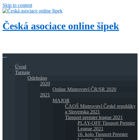
Skip to content
Česká asociace online šipek
Přidej se k nám a buď také online!
Úvod
Turnaje
Odehráno
2020
Online Mistrovství ČR/SR 2020
2021
MAJOR
ČAOŠ Mistrovství České republiky
a Slovenska 2021
Tipsport premier league 2021
PLAY-OFF Tipsport Premier
League 2021
16. kolo Tipsport Premier
League 2021