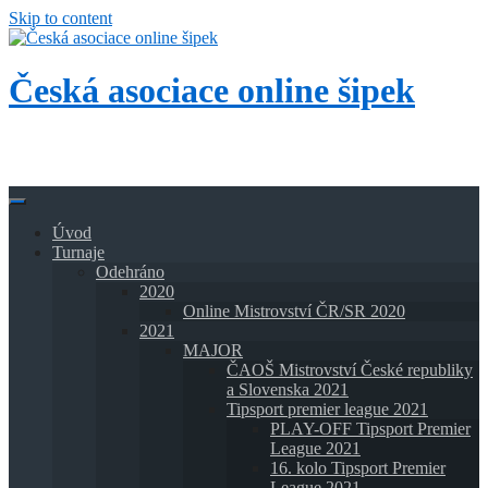
Skip to content
Česká asociace online šipek
Přidej se k nám a buď také online!
Úvod
Turnaje
Odehráno
2020
Online Mistrovství ČR/SR 2020
2021
MAJOR
ČAOŠ Mistrovství České republiky
a Slovenska 2021
Tipsport premier league 2021
PLAY-OFF Tipsport Premier
League 2021
16. kolo Tipsport Premier
League 2021