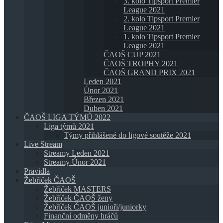
3. kolo Tipsport Premier
League 2021
2. kolo Tipsport Premier
League 2021
1. kolo Tipsport Premier
League 2021
ČAOŠ CUP 2021
ČAOŠ TROPHY 2021
ČAOŠ GRAND PRIX 2021
Leden 2021
Únor 2021
Březen 2021
Duben 2021
ČAOŠ LIGA TÝMŮ 2022
Liga týmů 2021
Týmy přihlášené do ligové soutěže 2021
Live Stream
Streamy Leden 2021
Streamy Únor 2021
Pravidla
Žebříček ČAOŠ
Žebříček MASTERS
Žebříček ČAOŠ ženy
Žebříček ČAOŠ junioři/juniorky
Finanční odměny hráčů