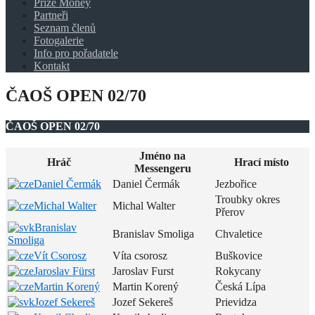
Prize Money
Partneři
Seznam členů
Fotogalerie
Info pro pořadatele
Kontakt
ČAOŠ OPEN 02/70
ČAOŠ OPEN 02/70
Jméno na
Hráč
Hrací místo
Messengeru
Daniel Čermák
Daniel Čermák
Jezbořice
Troubky okres
Michal Walter
Michal Walter
Přerov
Branislav
Branislav Smoliga
Chvaletice
Smoliga
Vít Csorosz
Víta csorosz
Buškovice
Jaroslav Fürst
Jaroslav Furst
Rokycany
Martin Korený
Martin Korený
Česká Lípa
Jozef Sekereš
Jozef Sekereš
Prievidza