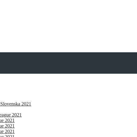
 Slovenska 2021
eague 2021
gue 2021
gue 2021
gue 2021
gue 2021