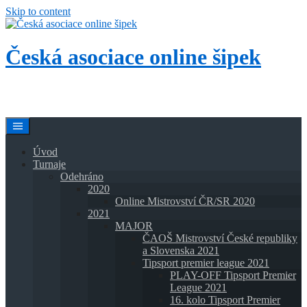
Skip to content
Česká asociace online šipek
Přidej se k nám a buď také online!
Úvod
Turnaje
Odehráno
2020
Online Mistrovství ČR/SR 2020
2021
MAJOR
ČAOŠ Mistrovství České republiky
a Slovenska 2021
Tipsport premier league 2021
PLAY-OFF Tipsport Premier
League 2021
16. kolo Tipsport Premier