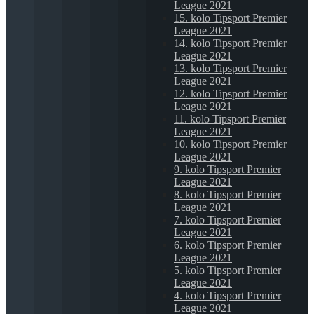
League 2021
15. kolo Tipsport Premier
League 2021
14. kolo Tipsport Premier
League 2021
13. kolo Tipsport Premier
League 2021
12. kolo Tipsport Premier
League 2021
11. kolo Tipsport Premier
League 2021
10. kolo Tipsport Premier
League 2021
9. kolo Tipsport Premier
League 2021
8. kolo Tipsport Premier
League 2021
7. kolo Tipsport Premier
League 2021
6. kolo Tipsport Premier
League 2021
5. kolo Tipsport Premier
League 2021
4. kolo Tipsport Premier
League 2021