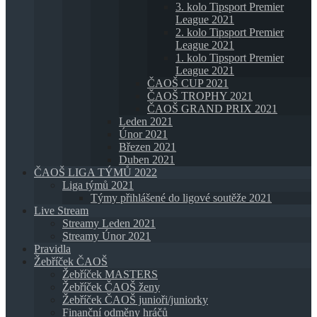
3. kolo Tipsport Premier
League 2021
2. kolo Tipsport Premier
League 2021
1. kolo Tipsport Premier
League 2021
ČAOŠ CUP 2021
ČAOŠ TROPHY 2021
ČAOŠ GRAND PRIX 2021
Leden 2021
Únor 2021
Březen 2021
Duben 2021
ČAOŠ LIGA TÝMŮ 2022
Liga týmů 2021
Týmy přihlášené do ligové soutěže 2021
Live Stream
Streamy Leden 2021
Streamy Únor 2021
Pravidla
Žebříček ČAOŠ
Žebříček MASTERS
Žebříček ČAOŠ ženy
Žebříček ČAOŠ junioři/juniorky
Finanční odměny hráčů