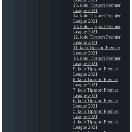
15. kolo Tipsport Premier
League 2021
14. kolo Tipsport Premier
League 2021
13. kolo Tipsport Premier
League 2021
12. kolo Tipsport Premier
League 2021
11. kolo Tipsport Premier
League 2021
10. kolo Tipsport Premier
League 2021
9. kolo Tipsport Premier
League 2021
8. kolo Tipsport Premier
League 2021
7. kolo Tipsport Premier
League 2021
6. kolo Tipsport Premier
League 2021
5. kolo Tipsport Premier
League 2021
4. kolo Tipsport Premier
League 2021