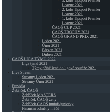
3. kolo Tipsport Premier
League 2021
2. kolo Tipsport Premier
League 2021
1. kolo Tipsport Premier
League 2021
ČAOŠ CUP 2021
ČAOŠ TROPHY 2021
ČAOŠ GRAND PRIX 2021
Leden 2021
Únor 2021
Březen 2021
Duben 2021
ČAOŠ LIGA TÝMŮ 2022
Liga týmů 2021
Týmy přihlášené do ligové soutěže 2021
Live Stream
Streamy Leden 2021
Streamy Únor 2021
Pravidla
Žebříček ČAOŠ
Žebříček MASTERS
Žebříček ČAOŠ ženy
Žebříček ČAOŠ junioři/juniorky
Finanční odměny hráčů