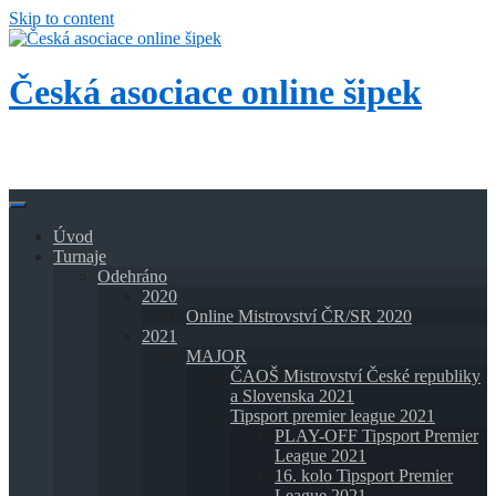
Skip to content
Česká asociace online šipek
Přidej se k nám a buď také online!
Úvod
Turnaje
Odehráno
2020
Online Mistrovství ČR/SR 2020
2021
MAJOR
ČAOŠ Mistrovství České republiky
a Slovenska 2021
Tipsport premier league 2021
PLAY-OFF Tipsport Premier
League 2021
16. kolo Tipsport Premier
League 2021