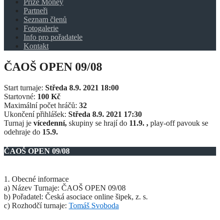
Prize Money
Partneři
Seznam členů
Fotogalerie
Info pro pořadatele
Kontakt
ČAOŠ OPEN 09/08
Start turnaje:
Středa 8
.9. 2021 18:00
Startovné:
100 Kč
Maximální počet hráčů:
32
Ukončení přihlášek:
Středa 8.9. 2021 17:30
Turnaj je
vícedenní,
skupiny se hrají do
11.9. ,
play-off pavouk se
odehraje do
15.9.
ČAOŠ OPEN 09/08
1. Obecné informace
a) Název Turnaje: ČAOŠ OPEN 09/08
b) Pořadatel: Česká asociace online šipek, z. s.
c) Rozhodčí turnaje:
Tomáš Svoboda