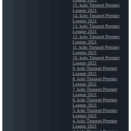
15. kolo Tipsport Premier
League 2021
14. kolo Tipsport Premier
League 2021
13. kolo Tipsport Premier
League 2021
12. kolo Tipsport Premier
League 2021
11. kolo Tipsport Premier
League 2021
10. kolo Tipsport Premier
League 2021
9. kolo Tipsport Premier
League 2021
8. kolo Tipsport Premier
League 2021
7. kolo Tipsport Premier
League 2021
6. kolo Tipsport Premier
League 2021
5. kolo Tipsport Premier
League 2021
4. kolo Tipsport Premier
League 2021