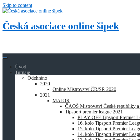
Skip to content
Česká asociace online šipek
Přidej se k nám a buď také online!
Úvod
Turnaje
Odehráno
2020
Online Mistrovství ČR/SR 2020
2021
MAJOR
ČAOŠ Mistrovství České republiky a
Tipsport premier league 2021
PLAY-OFF Tipsport Premier L
16. kolo Tipsport Premier Lea
15. kolo Tipsport Premier Lea
14. kolo Tipsport Premier Lea
13. kolo Tipsport Premier Lea