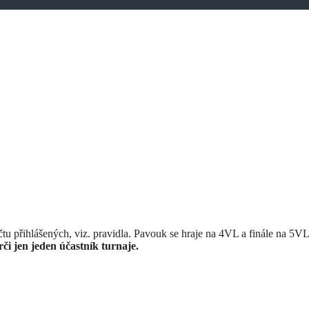
čtu přihlášených, viz. pravidla. Pavouk se hraje na 4VL a finále na 5VL
či jen jeden účastník turnaje
.