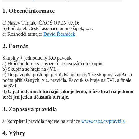
1. Obecné informace
a) Název Turnaje: ČAOŠ OPEN 07/16
b) Pořadatel: Česká asociace online šipek, z. s.
c) Rozhodčí turnaje:
David Řezníček
2. Formát
Skupiny + jednoduchý KO pavouk
a) Hráči budou bez nasazení rozlosováni do skupin.
b) Skupina se hraje na 4VL.
c) Do pavouka postoupí první dva nebo čtyři ze skupiny, záleží na
počtu přihlášených, viz. pravidla. Pavouk se hraje na 5VL a finále
na 6VL.
d)
U jednodenních turnajů jako je tento, může
hrát na jednom
terči jen jeden účastník turnaje
.
3. Zápasová pravidla
a) kompletní pravidla najdete na stránce
www.caos.cz/pravidla
4. Výhry