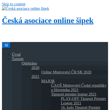
Skip to content
Česká asociace online šipek
Přidej se k nám a buď také online!
Úvod
Turnaje
Odehráno
2020
Online Mistrovství ČR/SR 2020
2021
MAJOR
ČAOŠ Mistrovství České republiky
a Slovenska 2021
Tipsport premier league 2021
PLAY-OFF Tipsport Premier
League 2021
16. kolo Tipsport Premier