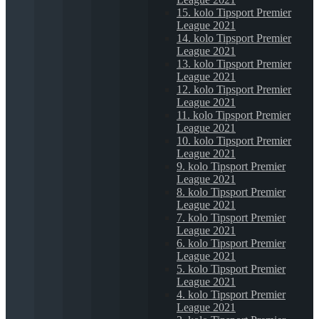
15. kolo Tipsport Premier
League 2021
14. kolo Tipsport Premier
League 2021
13. kolo Tipsport Premier
League 2021
12. kolo Tipsport Premier
League 2021
11. kolo Tipsport Premier
League 2021
10. kolo Tipsport Premier
League 2021
9. kolo Tipsport Premier
League 2021
8. kolo Tipsport Premier
League 2021
7. kolo Tipsport Premier
League 2021
6. kolo Tipsport Premier
League 2021
5. kolo Tipsport Premier
League 2021
4. kolo Tipsport Premier
League 2021