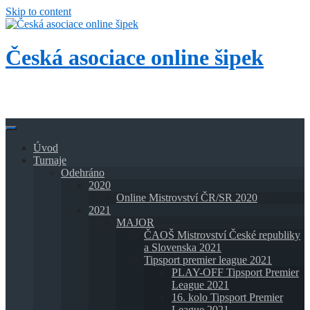
Skip to content
Česká asociace online šipek
Přidej se k nám a buď také online!
Úvod
Turnaje
Odehráno
2020
Online Mistrovství ČR/SR 2020
2021
MAJOR
ČAOŠ Mistrovství České republiky
a Slovenska 2021
Tipsport premier league 2021
PLAY-OFF Tipsport Premier
League 2021
16. kolo Tipsport Premier
League 2021