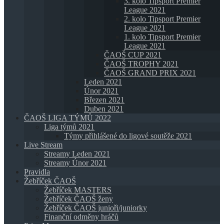
3. kolo Tipsport Premier
League 2021
2. kolo Tipsport Premier
League 2021
1. kolo Tipsport Premier
League 2021
ČAOŠ CUP 2021
ČAOŠ TROPHY 2021
ČAOŠ GRAND PRIX 2021
Leden 2021
Únor 2021
Březen 2021
Duben 2021
ČAOŠ LIGA TÝMŮ 2022
Liga týmů 2021
Týmy přihlášené do ligové soutěže 2021
Live Stream
Streamy Leden 2021
Streamy Únor 2021
Pravidla
Žebříček ČAOŠ
Žebříček MASTERS
Žebříček ČAOŠ ženy
Žebříček ČAOŠ junioři/juniorky
Finanční odměny hráčů