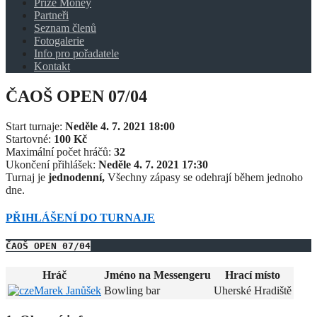
Prize Money
Partneři
Seznam členů
Fotogalerie
Info pro pořadatele
Kontakt
ČAOŠ OPEN 07/04
Start turnaje:
Neděle 4. 7. 2021 18:00
Startovné:
100 Kč
Maximální počet hráčů:
32
Ukončení přihlášek:
Neděle 4. 7. 2021 17:30
Turnaj je
jednodenní,
Všechny zápasy se odehrají během jednoho
dne.
PŘIHLÁŠENÍ DO TURNAJE
ČAOŠ OPEN 07/04
Hráč
Jméno na Messengeru
Hrací místo
Marek Janůšek
Bowling bar
Uherské Hradiště