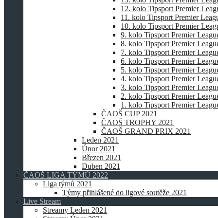
12. kolo Tipsport Premier Lea
11. kolo Tipsport Premier Lea
10. kolo Tipsport Premier Lea
9. kolo Tipsport Premier Leagu
8. kolo Tipsport Premier Leagu
7. kolo Tipsport Premier Leagu
6. kolo Tipsport Premier Leagu
5. kolo Tipsport Premier Leagu
4. kolo Tipsport Premier Leagu
3. kolo Tipsport Premier Leagu
2. kolo Tipsport Premier Leagu
1. kolo Tipsport Premier Leagu
ČAOŠ CUP 2021
ČAOŠ TROPHY 2021
ČAOŠ GRAND PRIX 2021
Leden 2021
Únor 2021
Březen 2021
Duben 2021
ČAOŠ LIGA TÝMŮ 2022
Liga týmů 2021
Týmy přihlášené do ligové soutěže 2021
Live Stream
Streamy Leden 2021