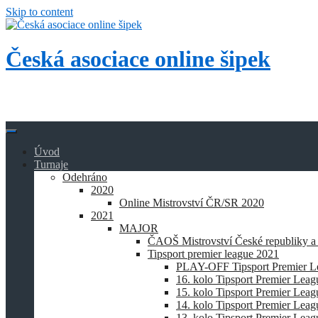
Skip to content
Česká asociace online šipek
Přidej se k nám a buď také online!
Úvod
Turnaje
Odehráno
2020
Online Mistrovství ČR/SR 2020
2021
MAJOR
ČAOŠ Mistrovství České republiky a
Tipsport premier league 2021
PLAY-OFF Tipsport Premier L
16. kolo Tipsport Premier Lea
15. kolo Tipsport Premier Lea
14. kolo Tipsport Premier Lea
13. kolo Tipsport Premier Lea