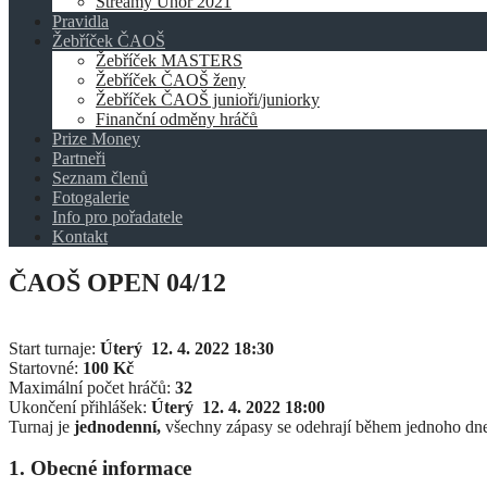
Streamy Únor 2021
Pravidla
Žebříček ČAOŠ
Žebříček MASTERS
Žebříček ČAOŠ ženy
Žebříček ČAOŠ junioři/juniorky
Finanční odměny hráčů
Prize Money
Partneři
Seznam členů
Fotogalerie
Info pro pořadatele
Kontakt
ČAOŠ OPEN 04/12
Start turnaje:
Úterý
12. 4. 2022 18:30
Startovné:
100 Kč
Maximální počet hráčů:
32
Ukončení přihlášek:
Úterý 12
. 4. 2022
18:00
Turnaj je
jednodenní,
všechny zápasy se odehrají během jednoho dn
1. Obecné informace