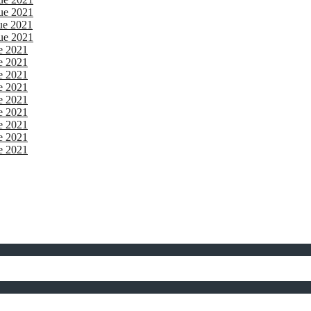
gue 2021
gue 2021
gue 2021
e 2021
e 2021
e 2021
e 2021
e 2021
e 2021
e 2021
e 2021
e 2021