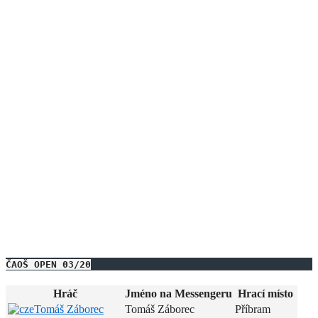
ČAOŠ OPEN 03/20
Hráč
Jméno na Messengeru
Hrací místo
Tomáš Záborec
Tomáš Záborec
Příbram