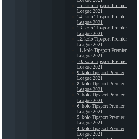
15. kolo Tipsport Premier
League 2021
14. kolo Tipsport Premier
League 2021
13. kolo Tipsport Premier
League 2021
12. kolo Tipsport Premier
League 2021
11. kolo Tipsport Premier
League 2021
10. kolo Tipsport Premier
League 2021
9. kolo Tipsport Premier
League 2021
8. kolo Tipsport Premier
League 2021
7. kolo Tipsport Premier
League 2021
6. kolo Tipsport Premier
League 2021
5. kolo Tipsport Premier
League 2021
4. kolo Tipsport Premier
League 2021