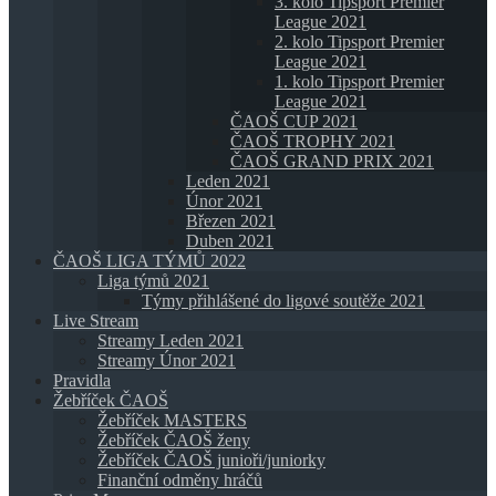
3. kolo Tipsport Premier
League 2021
2. kolo Tipsport Premier
League 2021
1. kolo Tipsport Premier
League 2021
ČAOŠ CUP 2021
ČAOŠ TROPHY 2021
ČAOŠ GRAND PRIX 2021
Leden 2021
Únor 2021
Březen 2021
Duben 2021
ČAOŠ LIGA TÝMŮ 2022
Liga týmů 2021
Týmy přihlášené do ligové soutěže 2021
Live Stream
Streamy Leden 2021
Streamy Únor 2021
Pravidla
Žebříček ČAOŠ
Žebříček MASTERS
Žebříček ČAOŠ ženy
Žebříček ČAOŠ junioři/juniorky
Finanční odměny hráčů