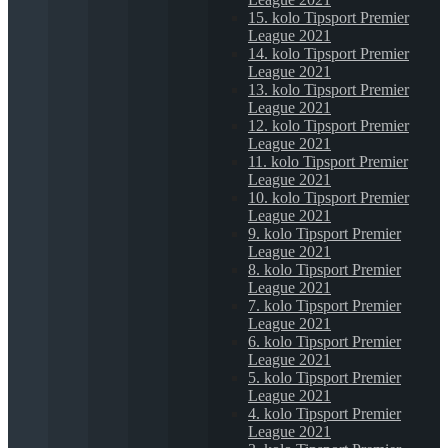
15. kolo Tipsport Premier
League 2021
14. kolo Tipsport Premier
League 2021
13. kolo Tipsport Premier
League 2021
12. kolo Tipsport Premier
League 2021
11. kolo Tipsport Premier
League 2021
10. kolo Tipsport Premier
League 2021
9. kolo Tipsport Premier
League 2021
8. kolo Tipsport Premier
League 2021
7. kolo Tipsport Premier
League 2021
6. kolo Tipsport Premier
League 2021
5. kolo Tipsport Premier
League 2021
4. kolo Tipsport Premier
League 2021