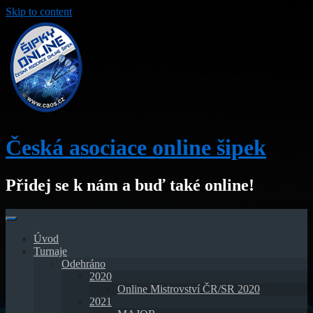
Skip to content
Česká asociace online šipek
Přidej se k nám a buď také online!
Úvod
Turnaje
Odehráno
2020
Online Mistrovství ČR/SR 2020
2021