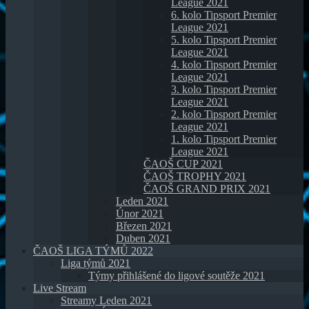
League 2021
6. kolo Tipsport Premier
League 2021
5. kolo Tipsport Premier
League 2021
4. kolo Tipsport Premier
League 2021
3. kolo Tipsport Premier
League 2021
2. kolo Tipsport Premier
League 2021
1. kolo Tipsport Premier
League 2021
ČAOŠ CUP 2021
ČAOŠ TROPHY 2021
ČAOŠ GRAND PRIX 2021
Leden 2021
Únor 2021
Březen 2021
Duben 2021
ČAOŠ LIGA TÝMŮ 2022
Liga týmů 2021
Týmy přihlášené do ligové soutěže 2021
Live Stream
Streamy Leden 2021