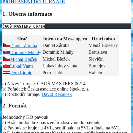
PŘIHLÁŠENÍ DO TURNAJE
1. Obecné informace
ČAOŠ MASTERS 06/14
Hráč
Jméno na Messengeru
Hrací místo
Daniel Záruba
Mladá Boleslav
Daniel Záruba
Dominik Mihály
Bratislava
Dominik Mihály
Michal Blažek
Slavičín
Michal Blažek
Lukas lukyy vanta
Bardejov
Lukáš Vanta
Pero Ljubic
Pero Ljubic
Hallein
a) Název Turnaje: ČAOŠ MASTERS 06/14
b) Pořadatel: Česká asociace online šipek, z. s.
c) Rozhodčí turnaje:
David Řezníček
2. Formát
Jednoduchý KO pavouk
a) Hráči budou bez nasazení rozlosováni do pavouka.
b) Pavouk se hraje na 4VL, semifinále na 5VL a finále na 6VL.