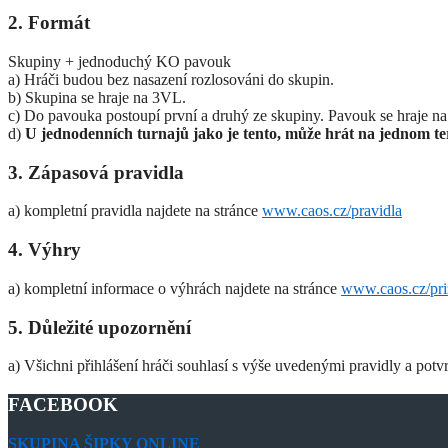
2. Formát
Skupiny + jednoduchý KO pavouk
a) Hráči budou bez nasazení rozlosováni do skupin.
b) Skupina se hraje na 3VL.
c) Do pavouka postoupí první a druhý ze skupiny. Pavouk se hraje n
d)
U jednodenních turnajů jako je tento, může
hrát na jednom ter
3. Zápasová pravidla
a) kompletní pravidla najdete na stránce
www.caos.cz/pravidla
4. Výhry
a) kompletní informace o výhrách najdete na stránce
www.caos.cz/pr
5. Důležité upozornění
a) Všichni přihlášení hráči souhlasí s výše uvedenými pravidly a potvrz
FACEBOOK
SKUPINA ŠIPKY ONLINE