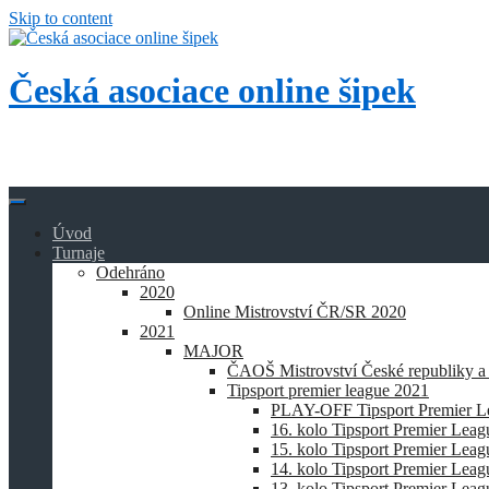
Skip to content
Česká asociace online šipek
Přidej se k nám a buď také online!
Úvod
Turnaje
Odehráno
2020
Online Mistrovství ČR/SR 2020
2021
MAJOR
ČAOŠ Mistrovství České republiky a
Tipsport premier league 2021
PLAY-OFF Tipsport Premier L
16. kolo Tipsport Premier Lea
15. kolo Tipsport Premier Lea
14. kolo Tipsport Premier Lea
13. kolo Tipsport Premier Lea