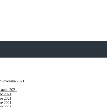
 Slovenska 2021
eague 2021
gue 2021
gue 2021
gue 2021
gue 2021