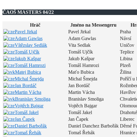
ČAOŠ MASTERS 04/22
Hráč
Jméno na Messengeru
Hr
Pavel Jirkal
Pavel Jirkal
Praha
Adam Gawlas
Adam Gawlas
Návsí
Vítězslav Sedlák
Vita Sedlak
Uničov
Tomáš Ujčík
Tomáš Ujčík
Teplice
Jakub Kašpar
Jakub Kašpar
Libina
Tomáš Hamrozi
Tomáš Hamrozi
Plzeň
Matej Bubica
Maťo Bubica
Žilina
Michal Šmejda
Michal Šmejda
Poříčí u
Jan Bordáč
Jan Bordáč
Rožmber
Martin Vácha
Martin Vácha
Havířov
Branislav Smoliga
Branislav Smoliga
Chvaleti
Vojtěch Bajgar
Vojtěch Bajgar
Olomou
Tomáš Jakel
Tomáš Jakel
Drahotu
Jan Čapek
Jan Čapek
Liberec
Daniel Barbořák
Daniel Danchez Barbořák
Děrné F
Tomaš Řehák
Tomaš Řehák
Hranice