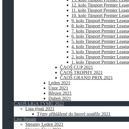
12. kolo Tipsport Premier Lea
11. kolo Tipsport Premier Lea
10. kolo Tipsport Premier Lea
9. kolo Tipsport Premier Leagu
8. kolo Tipsport Premier Leagu
7. kolo Tipsport Premier Leagu
6. kolo Tipsport Premier Leagu
5. kolo Tipsport Premier Leagu
4. kolo Tipsport Premier Leagu
3. kolo Tipsport Premier Leagu
2. kolo Tipsport Premier Leagu
1. kolo Tipsport Premier Leagu
ČAOŠ CUP 2021
ČAOŠ TROPHY 2021
ČAOŠ GRAND PRIX 2021
Leden 2021
Únor 2021
Březen 2021
Duben 2021
ČAOŠ LIGA TÝMŮ 2022
Liga týmů 2021
Týmy přihlášené do ligové soutěže 2021
Live Stream
Streamy Leden 2021