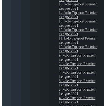
15. kolo Tipsport Premier
League 2021
14. kolo Tipsport Premier
League 2021
13. kolo Tipsport Premier
League 2021
12. kolo Tipsport Premier
League 2021
11. kolo Tipsport Premier
League 2021
10. kolo Tipsport Premier
League 2021
9. kolo Tipsport Premier
League 2021
8. kolo Tipsport Premier
League 2021
7. kolo Tipsport Premier
League 2021
6. kolo Tipsport Premier
League 2021
5. kolo Tipsport Premier
League 2021
4. kolo Tipsport Premier
League 2021