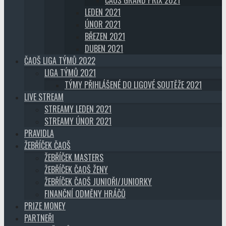
LEDEN 2021
ÚNOR 2021
BŘEZEN 2021
DUBEN 2021
ČAOŠ LIGA TÝMŮ 2022
LIGA TÝMŮ 2021
TÝMY PŘIHLÁŠENÉ DO LIGOVÉ SOUTĚŽE 2021
LIVE STREAM
STREAMY LEDEN 2021
STREAMY ÚNOR 2021
PRAVIDLA
ŽEBŘÍČEK ČAOŠ
ŽEBŘÍČEK MASTERS
ŽEBŘÍČEK ČAOŠ ŽENY
ŽEBŘÍČEK ČAOŠ JUNIOŘI/JUNIORKY
FINANČNÍ ODMĚNY HRÁČŮ
PRIZE MONEY
PARTNEŘI