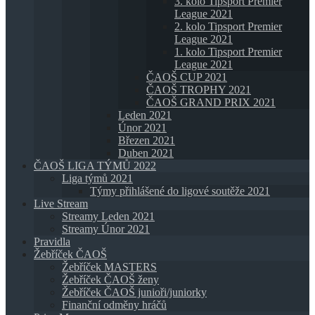
3. kolo Tipsport Premier
League 2021
2. kolo Tipsport Premier
League 2021
1. kolo Tipsport Premier
League 2021
ČAOŠ CUP 2021
ČAOŠ TROPHY 2021
ČAOŠ GRAND PRIX 2021
Leden 2021
Únor 2021
Březen 2021
Duben 2021
ČAOŠ LIGA TÝMŮ 2022
Liga týmů 2021
Týmy přihlášené do ligové soutěže 2021
Live Stream
Streamy Leden 2021
Streamy Únor 2021
Pravidla
Žebříček ČAOŠ
Žebříček MASTERS
Žebříček ČAOŠ ženy
Žebříček ČAOŠ junioři/juniorky
Finanční odměny hráčů