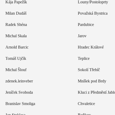
Kája Papežík
Louny/Postoloprty
Milan Dudáš
Považská Bystrica
Radek Shéna
Pardubice
Michal Skala
Jarov
Arnold Barcic
Hradec Králové
Tomáš Ujčík
Teplice
Michal Šlouf
Sokolí Třebíč
zdenek.leinveber
Mníšek pod Brdy
Jeníček Svoboda
Kluci z Předměstí Jab
Branislav Smoliga
Chvaletice
Jan Stoklasa
Boňkov