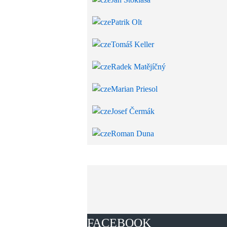
Patrik Olt
Tomáš Keller
Radek Matějíčný
Marian Priesol
Josef Čermák
Roman Duna
FACEBOOK