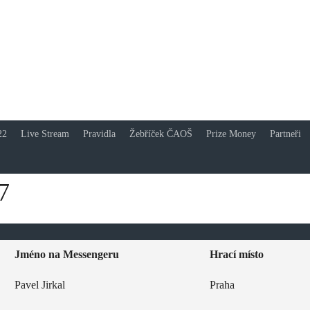
á asociace online šip
k nám a buď také online!
22
Live Stream
Pravidla
Žebříček ČAOŠ
Prize Money
Partneři
7
Jméno na Messengeru
Hrací místo
Pavel Jirkal
Praha