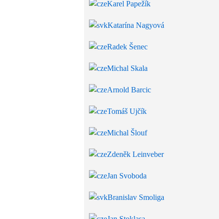
Karel Papežík
Katarína Nagyová
Radek Šenec
Michal Skala
Arnold Barcic
Tomáš Ujčík
Michal Šlouf
Zdeněk Leinveber
Jan Svoboda
Branislav Smoliga
Jan Stoklasa