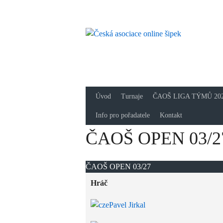
Skip
to
content
Česk
Přidej se 
Úvod
Turnaje
ČAOŠ LIGA TÝMŮ 20
Info pro pořadatele
Kontakt
ČAOŠ OPEN 03/2
ČAOŠ OPEN 03/27
Hráč
Pavel Jirkal